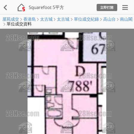
Squarefoot 5平方
立即打開
屋苑成交
香港島
太古城
太古城
單位成交紀錄
高山台
南山閣
單位成交資料