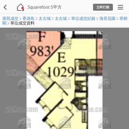
Squarefoot 5平方
立即打開
屋苑成交
香港島
太古城
太古城
單位成交紀錄
海景花園
翠榕
閣
單位成交資料