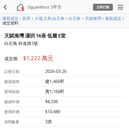
Squarefoot 5平方
立即打開
屋苑成交
新界
大埔,太和,白石角
白石角
天賦海灣
最新成交
成交資料
天賦海灣 溋玥 16座 低層 E室
白石角 科進路5號
$1,222 萬元
成交價:
2026-03-26
註冊日期:
建1,466呎
建築面積:
實1,166呎
實用面積:
$8,336
建築呎價:
$10,480
實用呎價:
3房
房間數量: