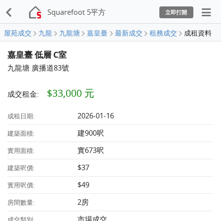
Squarefoot 5平方
立即打開
屋苑成交
九龍
九龍塘
嘉皇臺
最新成交
租務成交
成租資料
嘉皇臺 低層 C室
九龍塘 廣播道83號
$33,000 元
成交租金:
2026-01-16
成租日期:
建900呎
建築面積:
實673呎
實用面積:
$37
建築呎價:
$49
實用呎價:
2房
房間數量:
市場成交
成交類別: