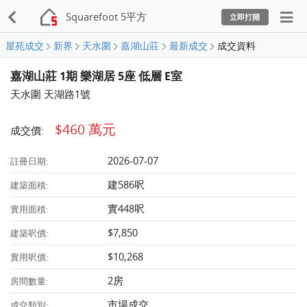
Squarefoot 5平方
立即打開
屋苑成交
新界
天水圍
嘉湖山莊
最新成交
成交資料
嘉湖山莊 1期 樂湖居 5座 低層 E室
天水圍 天湖路1號
$460 萬元
成交價:
2026-07-07
註冊日期:
建586呎
建築面積:
實448呎
實用面積:
$7,850
建築呎價:
$10,268
實用呎價:
2房
房間數量:
市場成交
成交類別: