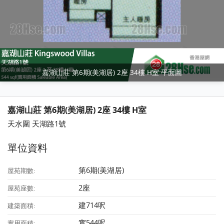
嘉湖山莊 第6期(美湖居) 2座 34樓 H室 平面圖
嘉湖山莊 第6期(美湖居) 2座 34樓 H室
天水圍 天湖路1號
單位資料
第6期(美湖居)
屋苑期數:
2座
屋苑座數:
建714呎
建築面積:
實544呎
實用面積: