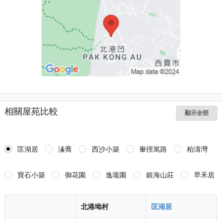
相關屋苑比較
顯示全部
匡湖居
溱喬
西沙小築
輋徑篤路
柏濤灣
寶石小築
御花園
逸瓏園
銀海山莊
早禾居
北港坳村
匡湖居