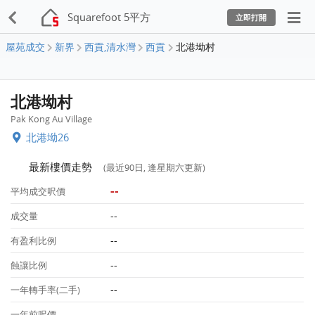
Squarefoot 5平方
立即打開
屋苑成交
新界
西貢,清水灣
西貢
北港坳村
北港坳村
Pak Kong Au Village
北港坳26
最新樓價走勢
(最近90日, 逢星期六更新)
--
平均成交呎價
--
成交量
--
有盈利比例
--
蝕讓比例
--
一年轉手率(二手)
--
一年前呎價