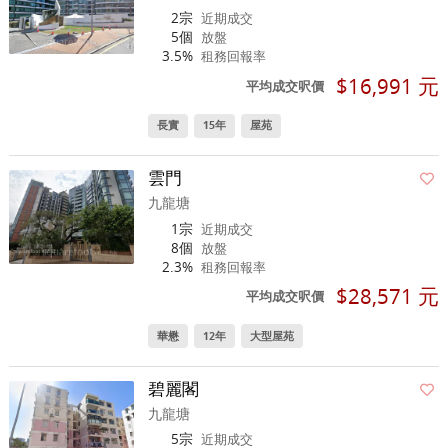
2宗
近期成交
5個
放盤
3.5%
租務回報率
$16,991 元
平均成交呎價
長實
15年
屋苑
雲門
九龍塘
1宗
近期成交
8個
放盤
2.3%
租務回報率
$28,571 元
平均成交呎價
華懋
12年
大型屋苑
碧麗閣
九龍塘
5宗
近期成交