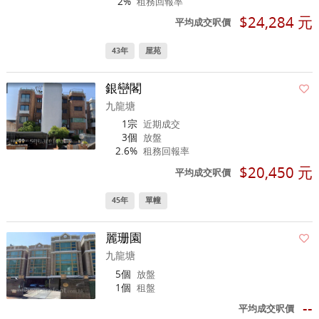
2%
租務回報率
$24,284 元
平均成交呎價
43年
屋苑
銀巒閣
九龍塘
1宗
近期成交
3個
放盤
2.6%
租務回報率
$20,450 元
平均成交呎價
45年
單幢
麗珊園
九龍塘
5個
放盤
1個
租盤
--
平均成交呎價