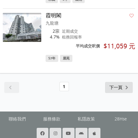
霞明閣
九龍塘
2宗
近期成交
4.7%
租務回報率
$11,059 元
平均成交呎價
57年
屋苑
1
下一頁
聯絡我們
服務條款
私隱政策
28Hse