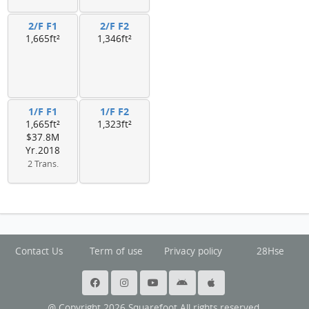
2/F F1
2/F F2
1,665ft²
1,346ft²
1/F F1
1/F F2
1,665ft²
1,323ft²
$37.8M
Yr.2018
2 Trans.
Contact Us
Term of use
Privacy policy
28Hse
@ Copyright 2026 Squarefoot All rights reserved.