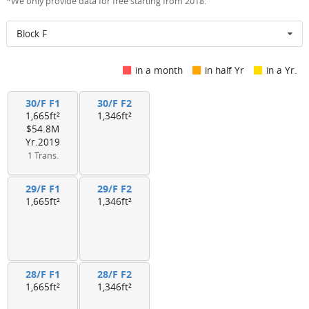
*We only provide data for free starting from 2018.
Block F
in a month
in half Yr
in a Yr.
30/F F1
30/F F2
1,665ft²
1,346ft²
$54.8M
Yr.2019
1 Trans.
29/F F1
29/F F2
1,665ft²
1,346ft²
28/F F1
28/F F2
1,665ft²
1,346ft²