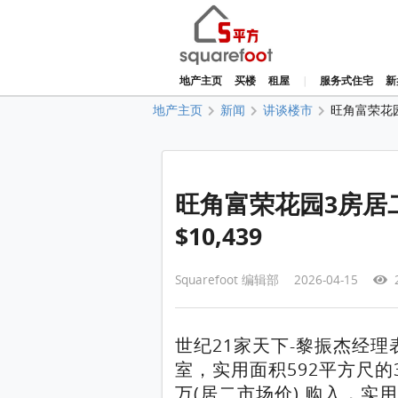
地产主页
买楼
租屋
|
服务式住宅
新
地产主页
新闻
讲谈楼市
旺角富荣花园
旺角富荣花园3房居二
$10,439
Squarefoot 编辑部 2026-04-15
世纪21家天下-黎振杰经理
室，实用面积592平方尺的
万(居二市场价) 购入，实用