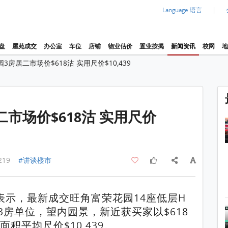
|
Language 语言
盘
屋苑成交
办公室
车位
店铺
物业估价
置业按揭
新闻资讯
校网
地
3房居二市场价$618沽 实用尺价$10,439
1 / 1
市场价$618沽 实用尺价
219
#讲谈楼市
表示，最新成交旺角富荣花园14座低层H
3房单位，望内园景，新近获买家以$618
面积平均尺价$10,439。