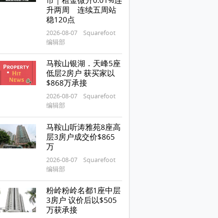
市｜租金微升0.01%连
升两周 连续五周站
稳120点
2026-08-07 Squarefoot
编辑部
马鞍山银湖．天峰5座
低层2房户 获买家以
$868万承接
2026-08-07 Squarefoot
编辑部
马鞍山听涛雅苑8座高
层3房户成交价$865
万
2026-08-07 Squarefoot
编辑部
粉岭粉岭名都1座中层
3房户 议价后以$505
万获承接