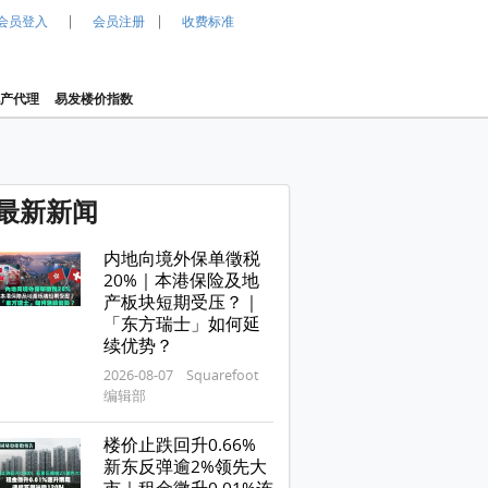
|
|
会员登入
会员注册
收费标准
产代理
易发楼价指数
最新新闻
内地向境外保单徵税
20%｜本港保险及地
产板块短期受压？｜
「东方瑞士」如何延
续优势？
2026-08-07 Squarefoot
编辑部
楼价止跌回升0.66%
新东反弹逾2%领先大