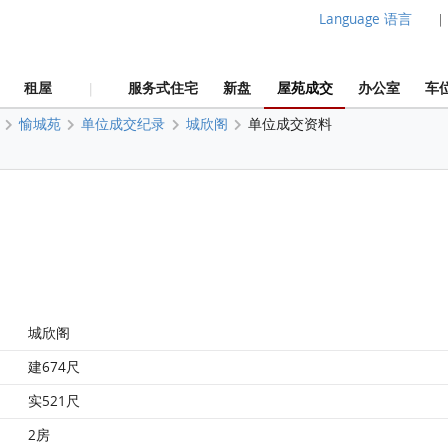
Language 语言
|
租屋
服务式住宅
新盘
屋苑成交
办公室
车
|
愉城苑
单位成交纪录
城欣阁
单位成交资料
城欣阁
建674尺
实521尺
2房