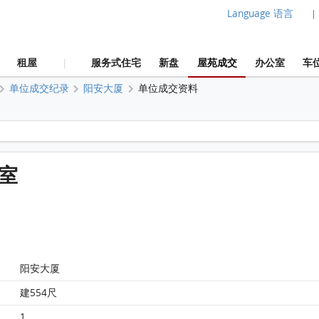
Language 语言
|
租屋
服务式住宅
新盘
屋苑成交
办公室
车
|
单位成交纪录
阳安大厦
单位成交资料
阳安大厦 阳安大厦 20楼 A室 平面图
A室
阳安大厦
建554尺
1