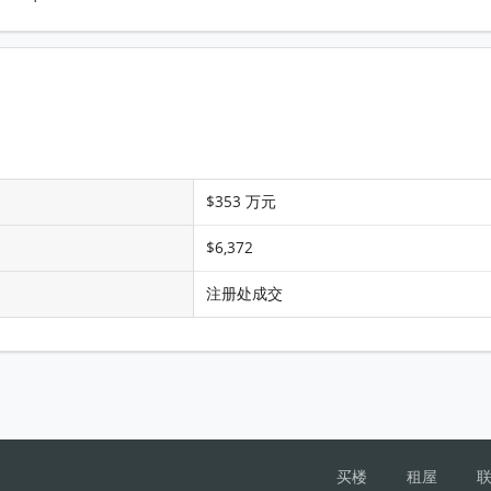
阳安大厦 阳安大厦 20楼 A室 平面图
$353 万元
$6,372
注册处成交
买楼
租屋