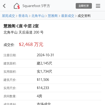
Squarefoot 5平方
立即打开
屋苑成交
香港岛
北角半山
慧雅阁
最新成交
成交资料
慧雅阁 C座 中层 2室
北角半山 天后庙道 200 号
$2,468 万元
成交价:
2024-10-31
注册日期:
建2,145尺
建筑面积:
实1,734尺
实用面积:
$11,506
建筑尺价:
$14,233
实用尺价:
4房
房间数量:
市场成交
成交类别: