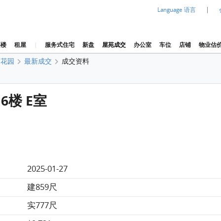
|
Language 语言
买楼
租屋
|
服务式住宅
新盘
屋苑成交
办公室
车位
店铺
物业估
埔花园
最新成交
成交资料
6楼 E室
2025-01-27
建859尺
实777尺