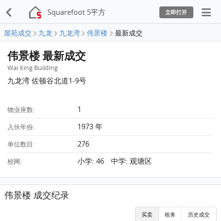
Squarefoot 5平方
立即打开
屋苑成交
九龙
九龙湾
伟景楼
最新成交
伟景楼 最新成交
Wai King Building
九龙湾 佐顿谷北道1-9号
1
物业座数:
1973 年
入伙年份:
276
单位数目:
小学: 46 中学: 观塘区
校网:
伟景楼 成交纪录
买卖
租务
历史成交