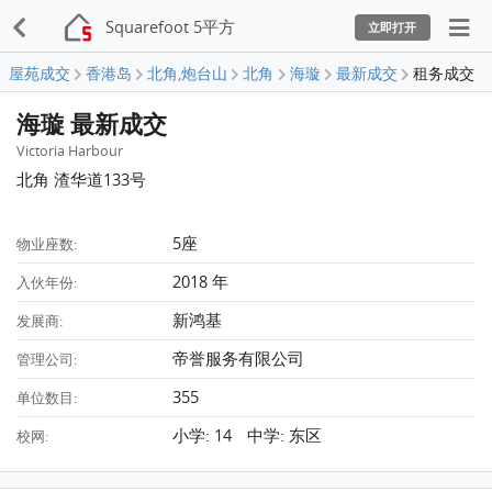
Squarefoot 5平方
立即打开
屋苑成交
香港岛
北角,炮台山
北角
海璇
最新成交
租务成交
海璇 最新成交
Victoria Harbour
北角 渣华道133号
5座
物业座数:
2018 年
入伙年份:
新鸿基
发展商:
帝誉服务有限公司
管理公司:
355
单位数目:
小学: 14 中学: 东区
校网: