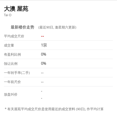
大澳 屋苑
Tai O
最新楼价走势
(最近90日, 逢星期六更新)
--
平均成交尺价
1宗
成交量
0%
有盈利比例
0%
蚀让比例
--
一年转手率(二手)
--
一年前尺价
-
放盘叫价
-
* 有关屋苑平均成交尺价是使用最近的成交资料 (90日), 作平均计算