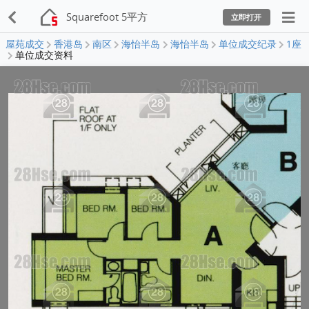
Squarefoot 5平方
立即打开
屋苑成交
香港岛
南区
海怡半岛
海怡半岛
单位成交纪录
1座
单位成交资料