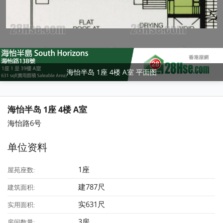
海怡半岛 1座 4楼 A室 平面图
海怡半岛 1座 4楼 A室
海怡路6号
单位资料
1座
屋苑座数:
建787尺
建筑面积:
实631尺
实用面积:
3房
房间数量: