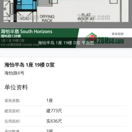
海怡半岛 1座 19楼 D室 平面图
海怡半岛 1座 19楼 D室
海怡路6号
单位资料
1座
屋苑座数:
建773尺
建筑面积:
实636尺
实用面积:
3房
房间数量: