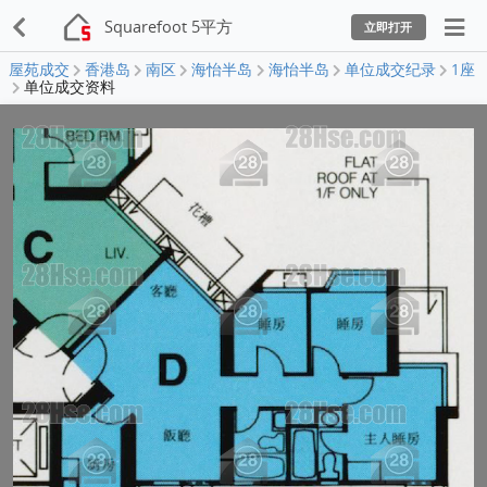
Squarefoot 5平方
立即打开
屋苑成交
香港岛
南区
海怡半岛
海怡半岛
单位成交纪录
1座
单位成交资料