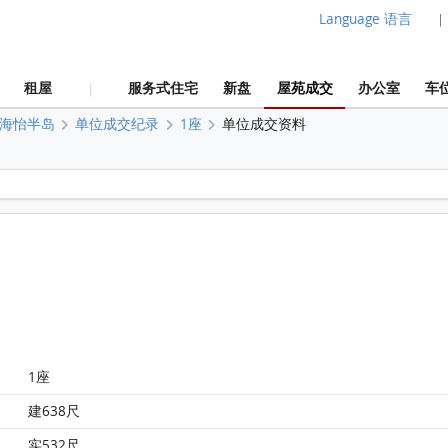
Language 语言
|
租屋
服务式住宅
新盘
屋苑成交
办公室
车
|
海怡半岛
单位成交纪录
1座
单位成交资料
海怡半岛 1座22楼 G室 平面图
1座
建638尺
实532尺