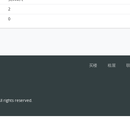
海怡半岛 1座22楼 G室 平面图
2
0
买楼
租屋
l rights reserved.