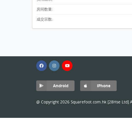
房间数量:
成交宗数:
Android
iPhone
@ Copyright 2026 Squarefoot.com.hk [28Hse Ltd] Al