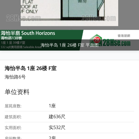
海怡半岛 1座 26楼 F室 平面图
海怡半岛 1座 26楼 F室
海怡路6号
单位资料
1座
屋苑座数:
建636尺
建筑面积:
实532尺
实用面积:
2房
房间数量: