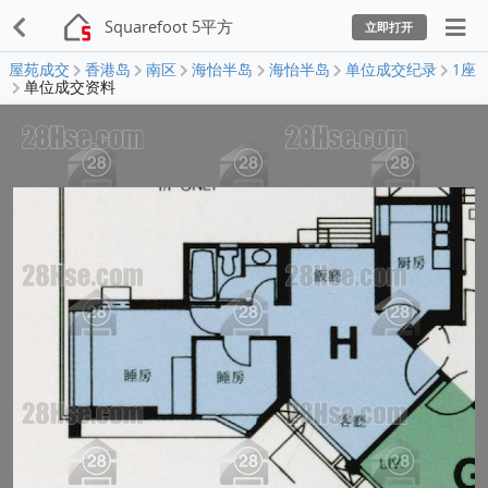
Squarefoot 5平方
立即打开
屋苑成交
香港岛
南区
海怡半岛
海怡半岛
单位成交纪录
1座
单位成交资料