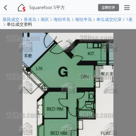
Squarefoot 5平方
立即打开
屋苑成交
香港岛
南区
海怡半岛
海怡半岛
单位成交纪录
1座
单位成交资料