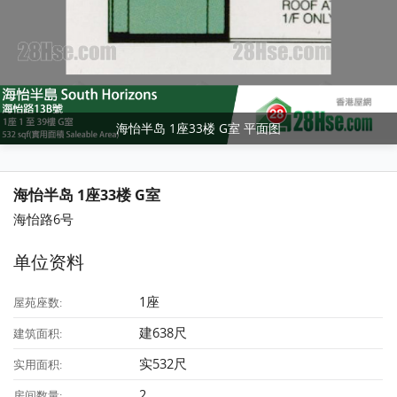
海怡半岛 1座33楼 G室 平面图
海怡半岛 1座33楼 G室
海怡路6号
单位资料
1座
屋苑座数:
建638尺
建筑面积:
实532尺
实用面积:
2
房间数量: