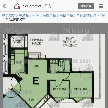
Squarefoot 5平方
立即打开
屋苑成交
香港岛
南区
海怡半岛
海怡半岛
单位成交纪录
1座
单位成交资料