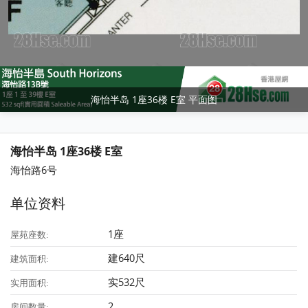
海怡半岛 1座36楼 E室 平面图
海怡半岛 1座36楼 E室
海怡路6号
单位资料
1座
屋苑座数:
建640尺
建筑面积:
实532尺
实用面积:
2
房间数量: