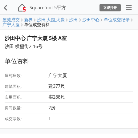
Squarefoot 5平方
立即打开
屋苑成交
新界
沙田,大围,火炭
沙田
沙田中心
单位成交纪录
广宁大厦
单位成交资料
沙田中心 广宁大厦 5楼 A室
沙田 横壆街2-16号
单位资料
广宁大厦
屋苑座数:
建377尺
建筑面积:
实288尺
实用面积:
2房
房间数量:
1
成交宗数: