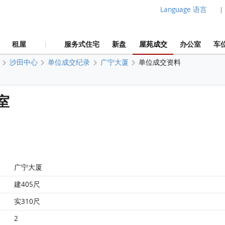
Language 语言
|
租屋
服务式住宅
新盘
屋苑成交
办公室
车
|
沙田中心
单位成交纪录
广宁大厦
单位成交资料
室
广宁大厦
建405尺
实310尺
2