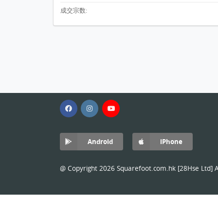
成交宗数:
Android
iPhone
@ Copyright 2026 Squarefoot.com.hk [28Hse Ltd] Al