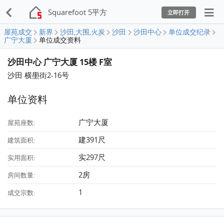
Squarefoot 5平方
立即打开
屋苑成交
新界
沙田,大围,火炭
沙田
沙田中心
单位成交纪录
广宁大厦
单位成交资料
沙田中心 广宁大厦 15楼 F室
沙田 横壆街2-16号
单位资料
广宁大厦
屋苑座数:
建391尺
建筑面积:
实297尺
实用面积:
2房
房间数量:
1
成交宗数: