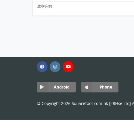
成交宗数:
Android
iPhone
@ Copyright 2026 Squarefoot.com.hk [28Hse Ltd] Al