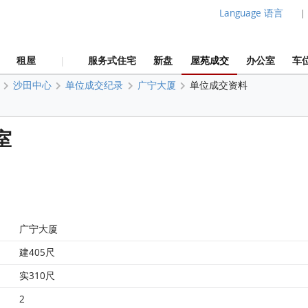
Language 语言
|
租屋
服务式住宅
新盘
屋苑成交
办公室
车
|
沙田中心
单位成交纪录
广宁大厦
单位成交资料
室
广宁大厦
建405尺
实310尺
2