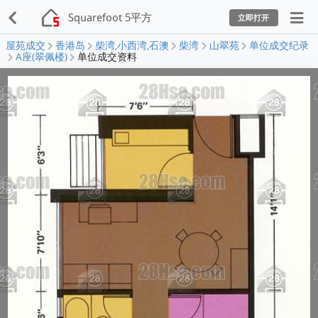
Squarefoot 5平方
立即打开
屋苑成交
香港岛
柴湾,小西湾,石澳
柴湾
山翠苑
单位成交纪录
A座(翠佩楼)
单位成交资料