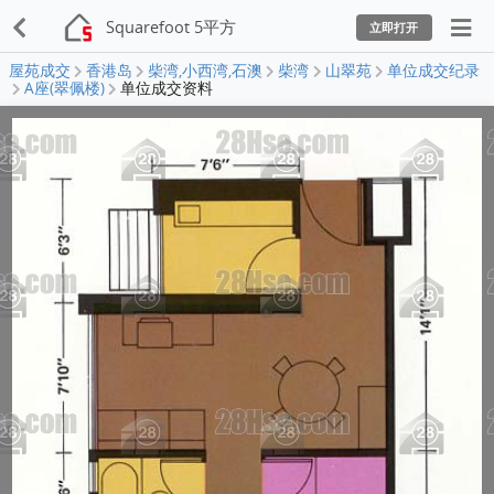
Squarefoot 5平方
立即打开
屋苑成交
香港岛
柴湾,小西湾,石澳
柴湾
山翠苑
单位成交纪录
A座(翠佩楼)
单位成交资料