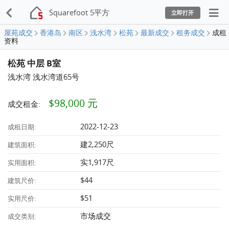
Squarefoot 5平方
立即打开
屋苑成交
香港岛
南区
浅水湾
松苑
最新成交
租务成交
成租
资料
松苑 中层 B室
浅水湾 浅水湾道65号
$98,000 元
成交租金:
2022-12-23
成租日期:
建2,250尺
建筑面积:
实1,917尺
实用面积:
$44
建筑尺价:
$51
实用尺价:
市场成交
成交类别: