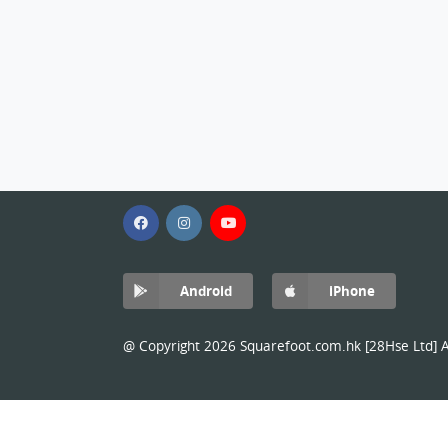
Android
iPhone
@ Copyright 2026 Squarefoot.com.hk [28Hse Ltd] Al