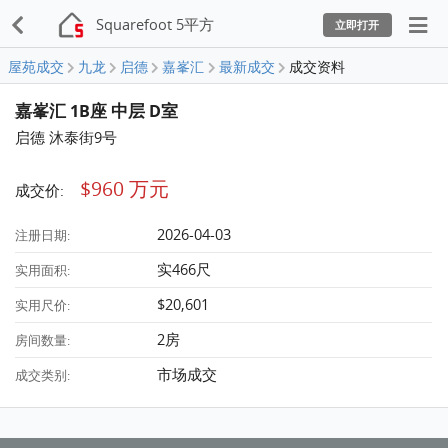
Squarefoot 5平方
立即打开
屋苑成交
九龙
启德
嘉峯汇
最新成交
成交资料
嘉峯汇 1B座 中层 D室
启德 沐泰街9号
$960 万元
成交价:
2026-04-03
注册日期:
实466尺
实用面积:
$20,601
实用尺价:
2房
房间数量:
市场成交
成交类别: