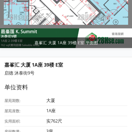
嘉峯汇 大厦 1A座 39楼 E室 平面图
嘉峯汇 大厦 1A座 39楼 E室
启德 沐泰街9号
单位资料
大厦
屋苑期数:
1A座
屋苑座数:
实762尺
实用面积:
3房
房间数量: