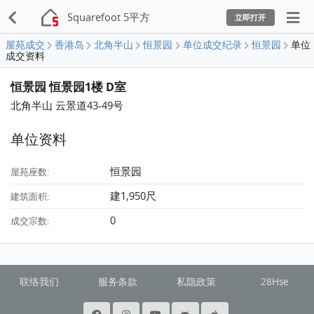
Squarefoot 5平方
立即打开
屋苑成交
香港岛
北角半山
恒景园
单位成交纪录
恒景园
单位
成交资料
恒景园 恒景园1楼 D室
北角半山 云景道43-49号
单位资料
恒景园
屋苑座数:
建1,950尺
建筑面积:
0
成交宗数:
联络我们
服务条款
私隐政策
28Hse