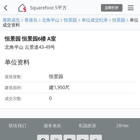
Squarefoot 5平方
立即打开
屋苑成交
香港岛
北角半山
恒景园
单位成交纪录
恒景园
单位
成交资料
恒景园 恒景园6楼 A室
北角半山 云景道43-49号
单位资料
恒景园
屋苑座数:
建1,950尺
建筑面积:
0
成交宗数:
联络我们
服务条款
私隐政策
28Hse