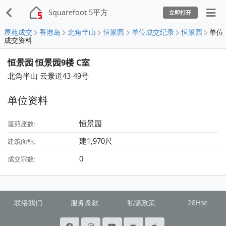
Squarefoot 5平方
立即打开
屋苑成交
香港岛
北角半山
恒景园
单位成交纪录
恒景园
单位
成交资料
恒景园 恒景园9楼 C室
北角半山 云景道43-49号
单位资料
恒景园
屋苑座数:
建1,970尺
建筑面积:
0
成交宗数:
联络我们
服务条款
私隐政策
28Hse