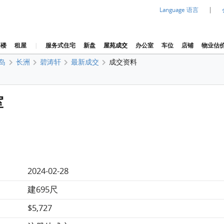
|
Language 语言
买楼
租屋
|
服务式住宅
新盘
屋苑成交
办公室
车位
店铺
物业估
岛
长洲
碧涛轩
最新成交
成交资料
室
2024-02-28
建695尺
$5,727