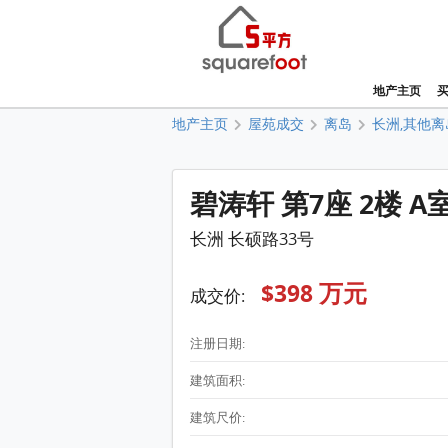
地产主页
地产主页
屋苑成交
离岛
长洲,其他离
碧涛轩 第7座 2楼 A
长洲 长硕路33号
$398 万元
成交价:
注册日期:
建筑面积:
建筑尺价: