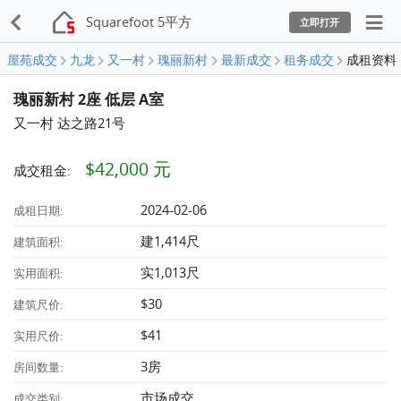
Squarefoot 5平方
立即打开
屋苑成交
九龙
又一村
瑰丽新村
最新成交
租务成交
成租资料
瑰丽新村 2座 低层 A室
又一村 达之路21号
$42,000 元
成交租金:
2024-02-06
成租日期:
建1,414尺
建筑面积:
实1,013尺
实用面积:
$30
建筑尺价:
$41
实用尺价:
3房
房间数量:
市场成交
成交类别: