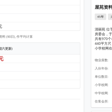
屋苑资
45年
 元
清丽苑 位
房委会，于
 (90日), 作平均计算
共有970
440平方
小学校网在
星期六更新)
 元
物业座数:
入伙年份:
单位数目:
小学校网:
中学校网:
住客会所: