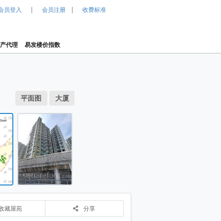
|
|
会员登入
会员注册
收费标准
产代理
易发楼价指数
1 / 2
局图 平面图
平面图
大厦
 大厦
清丽苑 大厦
物业布局图 平面图
收藏屋苑
分享