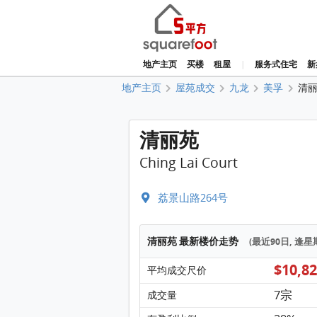
地产主页
买楼
租屋
|
服务式住宅
新
地产主页
屋苑成交
九龙
美孚
清
清丽苑
Ching Lai Court
荔景山路264号
清丽苑 最新楼价走势
(最近90日, 逢
$10,8
平均成交尺价
7宗
成交量