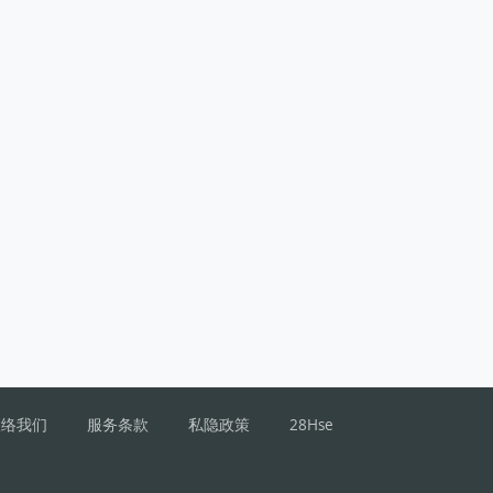
 平面图
联络我们
服务条款
私隐政策
28Hse