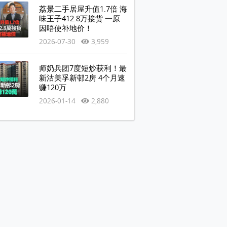
荔景二手居屋升值1.7倍 海
味王子412.8万接货 一原
因唔使补地价！
2026-07-30
3,959
师奶兵团7度短炒获利！最
新沽美孚新邨2房 4个月速
赚120万
2026-01-14
2,880