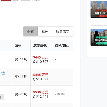
买卖
租务
历史成交
面积
成交价钱
盈利/蚀让
$445 万元
实411尺
-
$10,827
@
 3室
$445 万元
实411尺
-
$10,827
@
$530 万元
实426尺
- 10.2%
$12,441
@
房