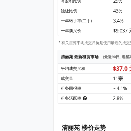
29%
有盈利比例
43%
蚀让比例
3.4%
一年转手率(二手)
$9,037
一年前尺价
* 有关屋苑平均成交尺价是使用最近的成交资料
清丽苑 最新租赁市场
(最近90日, 逢
$37.0
平均成交尺租
11宗
成交量
~ 4.1%
租务回报率
2.8%
租务活跃率
清丽苑 楼价走势