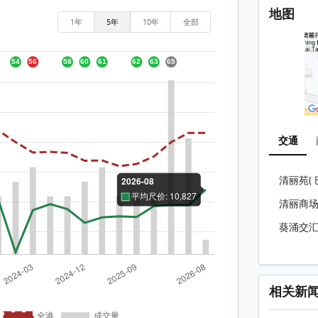
地图
1年
5年
10年
全部
交通
清丽苑( 
清丽商场(
葵涌交汇处
相关新