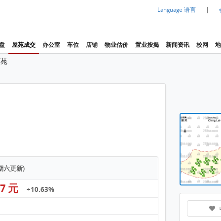
|
Language 语言
盘
屋苑成交
办公室
车位
店铺
物业估价
置业按揭
新闻资讯
校网
地
丽苑
物业布
清丽苑
星期六更新)
27 元
+10.63%