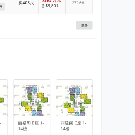
$395 万元
实403尺
+ 272.6%
$9,801
@
房
更多
1 / 8
-
丽裕阁 B座 1-
丽建阁 C座 1-
14楼
14楼