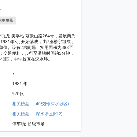
料
大型屋苑
于九龙 美孚站 荔景山路264号，发展商为
1981年5月开始落成，由7座楼宇组成，
个单位。设有2房间隔，实用面积为388至
尺；交通便利，步行至港铁时间约5分钟，
40区，中学校区在深水埗。
7
1981 年
970伙
相关楼盘
40校网(深水埗区)
相关楼盘
深水埗区(KL2)
停车场; 超级市场