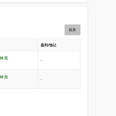
租务
盈利/蚀让
00 元
-
00 元
-