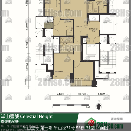
半山壹号 第一期 半山径31号 56楼 31室 平面图