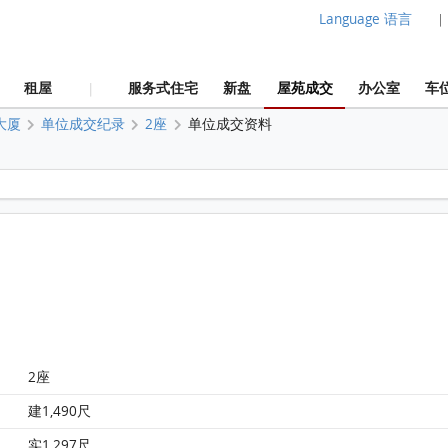
Language 语言
|
租屋
服务式住宅
新盘
屋苑成交
办公室
车
|
大厦
单位成交纪录
2座
单位成交资料
赛西湖大厦 2座15楼 A室 平面图
2座
建1,490尺
实1,297尺