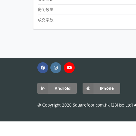
房间数量:
成交宗数:
Android
iPhone
@ Copyright 2026 Squarefoot.com.hk [28Hse Ltd] Al