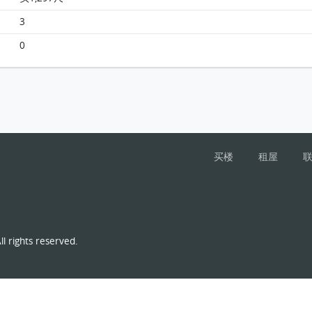
赛西湖大厦 2座15楼 A室 平面图
3
0
买楼
租屋
l rights reserved.