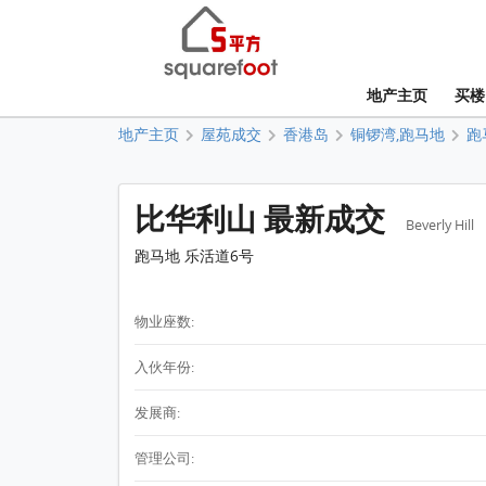
地产主页
买楼
地产主页
屋苑成交
香港岛
铜锣湾,跑马地
跑
比华利山 最新成交
Beverly Hill
跑马地 乐活道6号
物业座数:
入伙年份:
发展商:
管理公司: