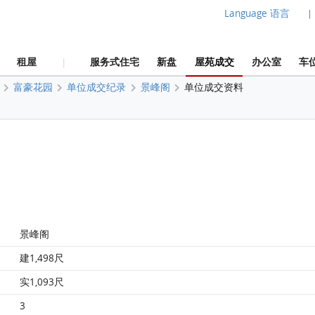
Language 语言
|
租屋
服务式住宅
新盘
屋苑成交
办公室
车
|
富豪花园
单位成交纪录
景峰阁
单位成交资料
景峰阁
建1,498尺
实1,093尺
3