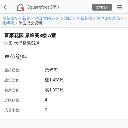
Squarefoot 5平方
立即打开
屋苑成交
新界
沙田,大围,火炭
沙田
富豪花园
单位成交纪录
景峰阁
单位成交资料
富豪花园 景峰阁8楼 A室
沙田 大涌桥路52号
单位资料
景峰阁
屋苑座数:
建1,498尺
建筑面积:
实1,093尺
实用面积:
4
房间数量:
0
成交宗数: