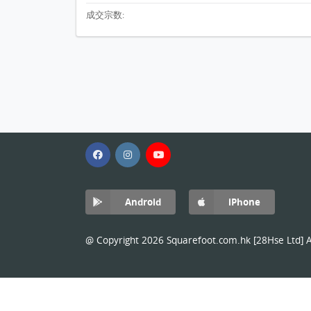
成交宗数:
Android
iPhone
@ Copyright 2026 Squarefoot.com.hk [28Hse Ltd] Al