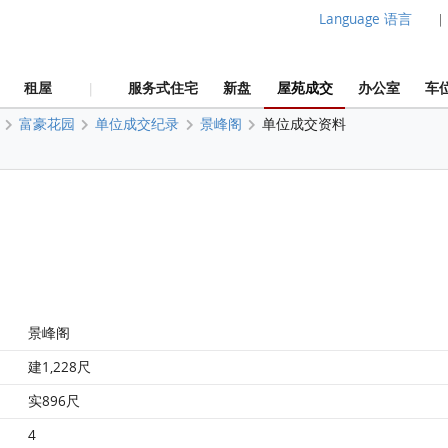
Language 语言
|
租屋
服务式住宅
新盘
屋苑成交
办公室
车
|
富豪花园
单位成交纪录
景峰阁
单位成交资料
景峰阁
建1,228尺
实896尺
4