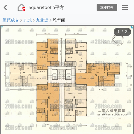
Squarefoot 5平方
立即打开
屋苑成交
九龙
九龙塘
雅华阁
1
/
2