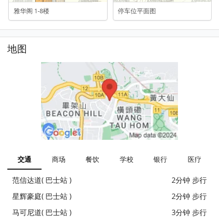
雅华阁 1-8楼
停车位平面图
地图
交通
商场
餐饮
学校
银行
医疗
范信达道( 巴士站 )
2分钟 步行
星辉豪庭( 巴士站 )
2分钟 步行
马可尼道( 巴士站 )
3分钟 步行