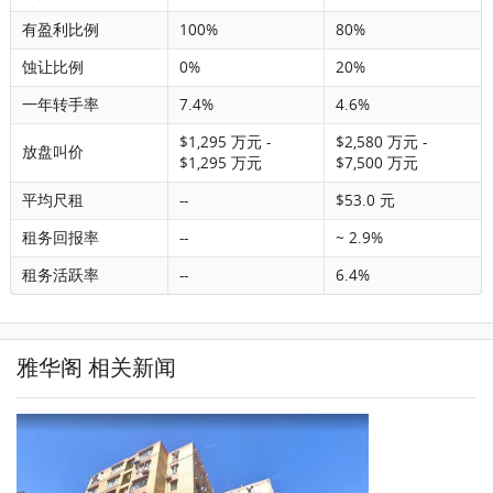
有盈利比例
100%
80%
蚀让比例
0%
20%
一年转手率
7.4%
4.6%
$1,295 万元 -
$2,580 万元 -
放盘叫价
$1,295 万元
$7,500 万元
平均尺租
--
$53.0 元
租务回报率
--
~ 2.9%
租务活跃率
--
6.4%
雅华阁 相关新闻