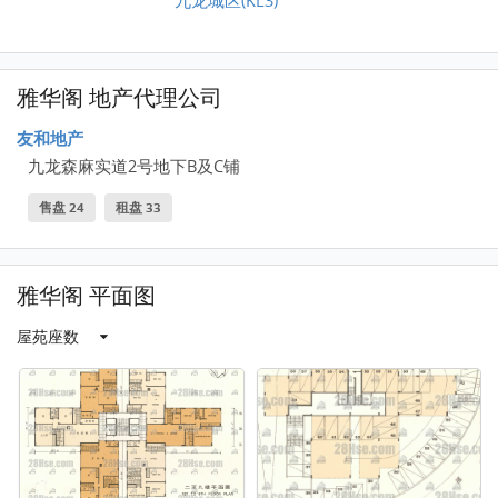
雅华阁 地产代理公司
友和地产
九龙森麻实道2号地下B及C铺
售盘 24
租盘 33
雅华阁 平面图
屋苑座数