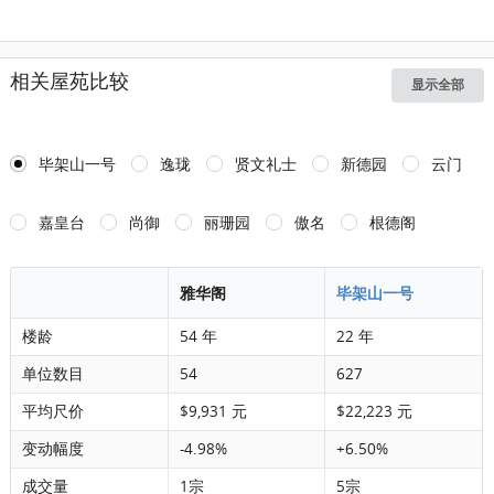
相关屋苑比较
显示全部
毕架山一号
逸珑
贤文礼士
新德园
云门
嘉皇台
尚御
丽珊园
傲名
根德阁
雅华阁
毕架山一号
楼龄
54 年
22 年
单位数目
54
627
平均尺价
$9,931 元
$22,223 元
变动幅度
-4.98%
+6.50%
成交量
1宗
5宗