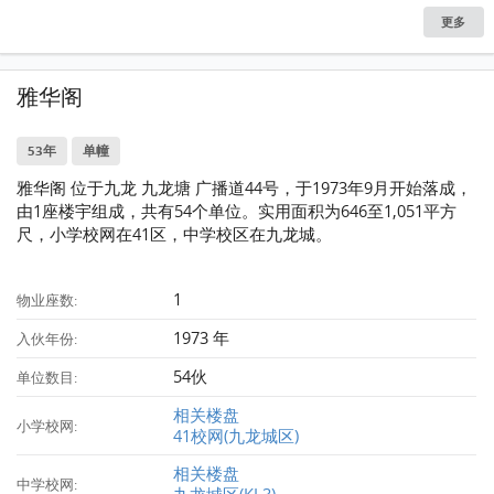
更多
雅华阁
53年
单幢
雅华阁 位于九龙 九龙塘 广播道44号，于1973年9月开始落成，
由1座楼宇组成，共有54个单位。实用面积为646至1,051平方
尺，小学校网在41区，中学校区在九龙城。
1
物业座数:
1973 年
入伙年份:
54伙
单位数目:
相关楼盘
小学校网:
41校网(九龙城区)
相关楼盘
中学校网:
九龙城区(KL3)