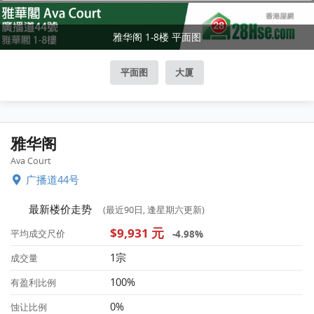
雅华阁 1-8楼 平面图
平面图
大厦
雅华阁
Ava Court
广播道44号
最新楼价走势
(最近90日, 逢星期六更新)
$9,931 元
-4.98%
平均成交尺价
1宗
成交量
100%
有盈利比例
0%
蚀让比例