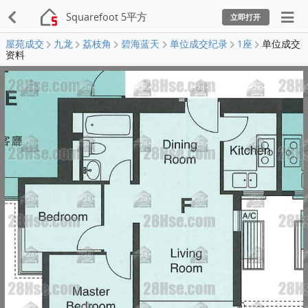
Squarefoot 5平方
立即打开
屋苑成交
九龙
荔枝角
碧海蓝天
单位成交纪录
1座
单位成交
资料