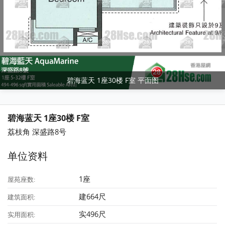
碧海蓝天 1座30楼 F室 平面图
碧海蓝天 1座30楼 F室
荔枝角 深盛路8号
单位资料
1座
屋苑座数:
建664尺
建筑面积:
实496尺
实用面积: