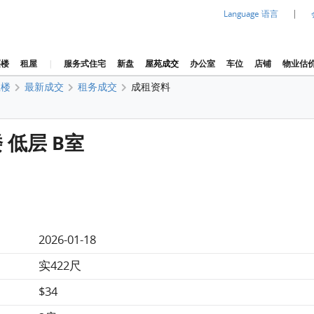
|
Language 语言
买楼
租屋
|
服务式住宅
新盘
屋苑成交
办公室
车位
店铺
物业估
生楼
最新成交
租务成交
成租资料
生楼 低层 B室
2026-01-18
实422尺
$34