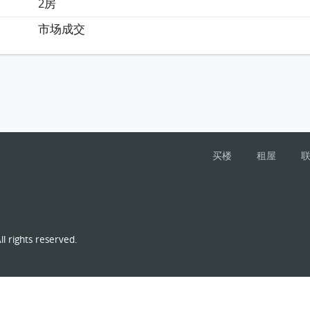
2房
市场成交
买楼
租屋
l rights reserved.