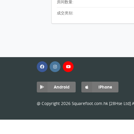
房间数量:
成交类别:
Android
iPhone
@ Copyright 2026 Squarefoot.com.hk [28Hse Ltd] Al